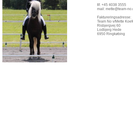
tlf. +45 4038 3555
mail: mette@team-no.
Faktureringsadresse:
Team No v/Mette Koe
Risbjergvej 60
Lodbjerg Hede
6950 Ringkøbing