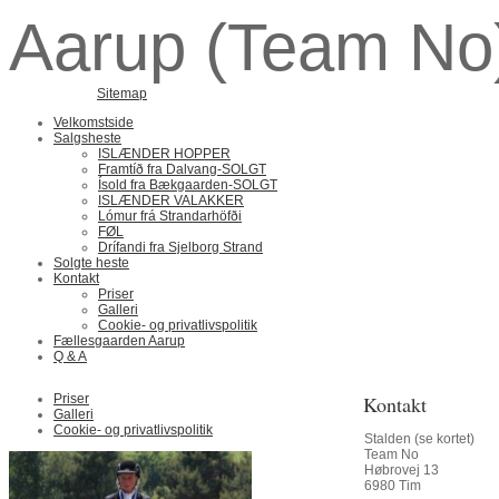
Aarup (Team No
Sitemap
Velkomstside
Salgsheste
ISLÆNDER HOPPER
Framtíð fra Dalvang-SOLGT
Ísold fra Bækgaarden-SOLGT
ISLÆNDER VALAKKER
Lómur frá Strandarhöfði
FØL
Drífandi fra Sjelborg Strand
Solgte heste
Kontakt
Priser
Galleri
Cookie- og privatlivspolitik
Fællesgaarden Aarup
Q & A
Priser
Kontakt
Galleri
Cookie- og privatlivspolitik
Stalden (se kortet)
Team No
Høbrovej 13
6980 Tim